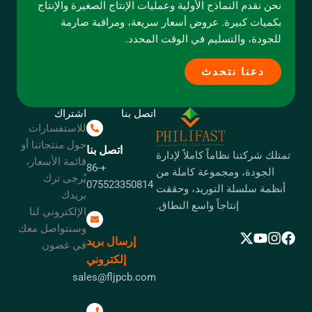
نحن نقدم النماذج الأولية وعمليات الإنتاج الصغيرة والإنتاج
بكميات كبيرة. عروض أسعار سريعة، ومراقبة صارمة
للجودة، والتسليم في الوقت المحدد.
دعنا نتحدث
اتصل بنا
اشتراك
للاستفسارات
حول منتجاتنا أو
اتصل بنا
تمتلك شركتنا نظاماً كاملاً لإدارة
قائمة الأسعار،
+86-
الجودة، ومجموعة كاملة من
يُرجى ترك
075523350814
أنظمة سلسلة التوريد، وحققت
بريدك
إنتاجاً واسع النطاق.
الإلكتروني لنا
وسنتواصل معك
إرسال بريد
في غضون
إلكتروني
sales@fljpcb.com