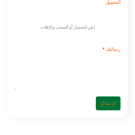
التحميل
n
a
+
8
6
انقر للتحميل أو السحب والإفلات
رسالتك
*
إرسال