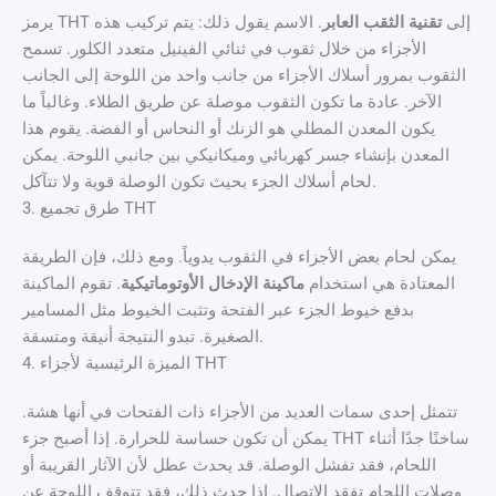
يرمز THT إلى
تقنية الثقب العابر
. الاسم يقول ذلك: يتم تركيب هذه
الأجزاء من خلال ثقوب في ثنائي الفينيل متعدد الكلور. تسمح
الثقوب بمرور أسلاك الأجزاء من جانب واحد من اللوحة إلى الجانب
الآخر. عادة ما تكون الثقوب موصلة عن طريق الطلاء. وغالباً ما
يكون المعدن المطلي هو الزنك أو النحاس أو الفضة. يقوم هذا
المعدن بإنشاء جسر كهربائي وميكانيكي بين جانبي اللوحة. يمكن
لحام أسلاك الجزء بحيث تكون الوصلة قوية ولا تتآكل.
3. طرق تجميع THT
يمكن لحام بعض الأجزاء في الثقوب يدوياً. ومع ذلك، فإن الطريقة
المعتادة هي استخدام
ماكينة الإدخال الأوتوماتيكية
. تقوم الماكينة
بدفع خيوط الجزء عبر الفتحة وتثبت الخيوط مثل المسامير
الصغيرة. تبدو النتيجة أنيقة ومتسقة.
4. الميزة الرئيسية لأجزاء THT
تتمثل إحدى سمات العديد من الأجزاء ذات الفتحات في أنها هشة.
يمكن أن تكون حساسة للحرارة. إذا أصبح جزء THT ساخنًا جدًا أثناء
اللحام، فقد تفشل الوصلة. قد يحدث عطل لأن الآثار القريبة أو
وصلات اللحام تفقد الاتصال. إذا حدث ذلك، فقد تتوقف اللوحة عن