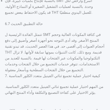
بالنسبة للإنتاج بكميات كبيرة، فإن SMT أسرع وأرخص لكل
وحدة. بالنسبة لعمليات التشغيل الصغيرة أو النماذج الأولية،
قد يكون الاحتفاظ ببعض تجميع THT للعمل اليدوي منطقيًا.
6.7 حالة التطبيق الحديث
تتمثل الفائدة الرئيسية ل SMT في كثافة المكونات العالية وحجم
المنتج الأصغر. وقد أدى التوجه نحو أجهزة أصغر وأضيق إلى دفع
أحجام العبوات إلى أقصى حد. في هذا العصر الحديث، قد تبدو تقنية
THT قديمة. ومع ذلك، كانت التنبؤات بموتها سابقة لأوانها. لا تزال
التكنولوجيا والمكونات عبر الفتحات لها قيمة. بالنسبة للعديد من
الاستخدامات، تتوفر خدمات التجميع من خلال الفتحات وخدمات
التجميع من خلال الفتحات السطحية وبأسعار معقولة.
7. كيفية اختيار عملية تجميع ثنائي الفينيل متعدد الكلور المناسبة
من المهم اختيار عملية تجميع ثنائي الفينيل متعدد الكلور المناسبة.
يؤثر الاختيار على كفاءة التصنيع والتكلفة وأداء المنتج النهائي.