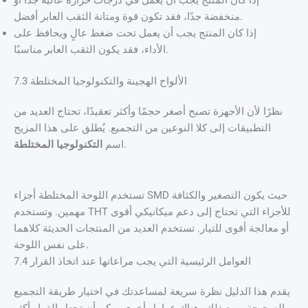
إذا كان المنتج يجب أن يعمل في درجات حرارة عالية جدًا أو
منخفضة جدًا، فقد تكون قوة ومتانة الثقب العابر أفضل.
إذا كان المنتج يجب أن يعمل تحت ضغط عالٍ ويحافظ على
الأداء، فقد يكون الثقب العابر مناسبًا.
7.3 الألواح الهجينة والتكنولوجيا المختلطة
نظرًا لأن الأجهزة تصبح أصغر حجمًا وأكثر تعقيدًا، تحتاج العديد من
التطبيقات إلى كلا النوعين من التجميع. يُطلق على هذا المزيج
.
اسم
التكنولوجيا المختلطة
تستخدم اللوحة المختلطة أجزاء SMD حيث يكون التصغير والكثافة
مهمين. وتستخدم THT للأجزاء التي تحتاج إلى دعم ميكانيكي أقوى
أو معالجة أقوى للتيار. تستخدم العديد من المنتجات الحديثة كلاهما
على نفس اللوحة.
7.4 العوامل الرئيسية التي يجب مراعاتها عند اتخاذ القرار
يقدم هذا الدليل نظرة سريعة لمساعدتك في اختيار طريقة التجميع
الصحيحة. ومع ذلك، هناك عوامل أخرى يمكن أن تجعل القرار أكثر