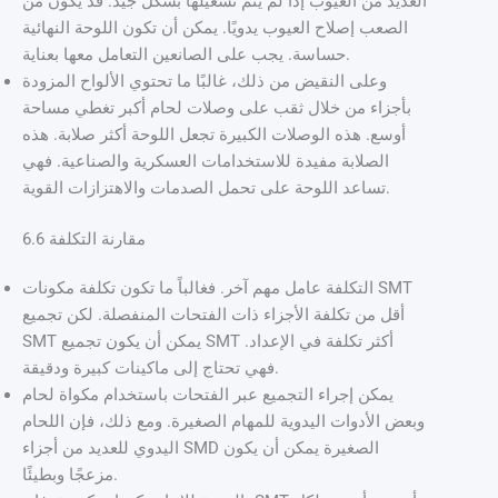
العديد من العيوب إذا لم يتم تشغيلها بشكل جيد. قد يكون من
الصعب إصلاح العيوب يدويًا. يمكن أن تكون اللوحة النهائية
حساسة. يجب على الصانعين التعامل معها بعناية.
وعلى النقيض من ذلك، غالبًا ما تحتوي الألواح المزودة
بأجزاء من خلال ثقب على وصلات لحام أكبر تغطي مساحة
أوسع. هذه الوصلات الكبيرة تجعل اللوحة أكثر صلابة. هذه
الصلابة مفيدة للاستخدامات العسكرية والصناعية. فهي
تساعد اللوحة على تحمل الصدمات والاهتزازات القوية.
6.6 مقارنة التكلفة
التكلفة عامل مهم آخر. فغالباً ما تكون تكلفة مكونات SMT
أقل من تكلفة الأجزاء ذات الفتحات المنفصلة. لكن تجميع
SMT يمكن أن يكون تجميع SMT أكثر تكلفة في الإعداد.
فهي تحتاج إلى ماكينات كبيرة ودقيقة.
يمكن إجراء التجميع عبر الفتحات باستخدام مكواة لحام
وبعض الأدوات اليدوية للمهام الصغيرة. ومع ذلك، فإن اللحام
اليدوي للعديد من أجزاء SMD الصغيرة يمكن أن يكون
مزعجًا وبطيئًا.