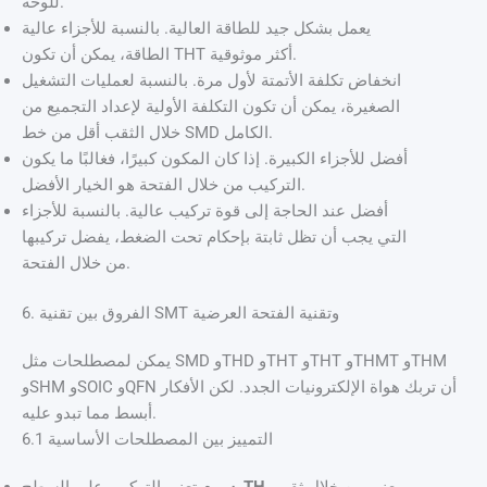
للوحة.
يعمل بشكل جيد للطاقة العالية. بالنسبة للأجزاء عالية
الطاقة، يمكن أن تكون THT أكثر موثوقية.
انخفاض تكلفة الأتمتة لأول مرة. بالنسبة لعمليات التشغيل
الصغيرة، يمكن أن تكون التكلفة الأولية لإعداد التجميع من
خلال الثقب أقل من خط SMD الكامل.
أفضل للأجزاء الكبيرة. إذا كان المكون كبيرًا، فغالبًا ما يكون
التركيب من خلال الفتحة هو الخيار الأفضل.
أفضل عند الحاجة إلى قوة تركيب عالية. بالنسبة للأجزاء
التي يجب أن تظل ثابتة بإحكام تحت الضغط، يفضل تركيبها
من خلال الفتحة.
6. الفروق بين تقنية SMT وتقنية الفتحة العرضية
يمكن لمصطلحات مثل SMD وTHD وTHT وTHT وTHMT وTHM
وSHM وSOIC وQFN أن تربك هواة الإلكترونيات الجدد. لكن الأفكار
أبسط مما تبدو عليه.
6.1 التمييز بين المصطلحات الأساسية
يعني من خلال ثقب.
TH
تعني التركيب على السطح.
س م