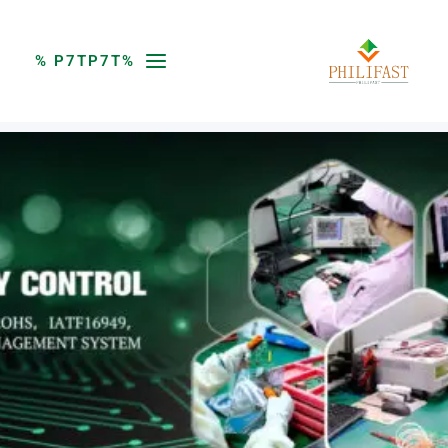
خطي
لى
لمحتوى
%P7TP7T %