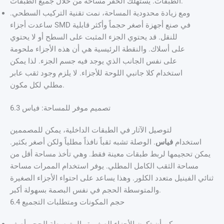
الطبقات. يستهلك الحفر مساحة من خلال جميع الطبقات.
ومع زيادة محدودية المساحة، نمت تقنية التركيب السطحي.
ساعدت أجزاء SMD في صنع أجهزة أصغر حجماً وأكثر قابلية
للنقل. قد يحتوي الجزء المثبت على السطح أو لا يحتوي
على أسلاك. والنقطة الرئيسية هي أن هذه الأجزاء ملحومة
على نفس الجانب الذي يوجد فيه جسم الجزء. لذا يمكن
استخدام كلا جانبي اللوحة للأجزاء. لا يلزم وجود ثقب عابر
مطلي لكل مكون.
6.3 تصميم موفر للمساحة: فياس
لتوصيل الآثار في الطبقات الداخلية، يمكن للمصممين
استخدام
فياس
. الوصلة تشبه ثقباً نافذاً مطلياً ولكن أصغر بكثير.
يمكن تحجيمها لربط طبقات معينة فقط. وهي تأخذ مساحة أقل من
مساحة الثقب الكامل المطلي. يوفر استخدام الممرات مساحة
ثنائي الفينيل متعدد الكلور. وهذا يساعد على احتواء الأجزاء الصغيرة
والمتوسطة الحجم في نفس البصمة بسهولة أكبر.
6.4 حجم المكونات ومتطلبات التجميع
يمكن أن تكون الأجزاء الصغيرة والمتوسطة الحجم أصغر