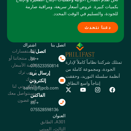
بكميات كبيرة. عروض أسعار سريعة، ومراقبة صارمة
للجودة، والتسليم في الوقت المحدد.
دعنا نتحدث
اتصل بنا
اشتراك
اتصل بنا
للاستفسارات
حول منتجاتنا أو
+86-
تمتلك شركتنا نظاماً كاملاً لإدارة
قائمة الأسعار،
075523350814
الجودة، ومجموعة كاملة من
يُرجى ترك
إرسال بريد
أنظمة سلسلة التوريد، وحققت
بريدك
إلكتروني
إنتاجاً واسع النطاق.
الإلكتروني لنا
sales@fljpcb.com
وسنتواصل معك
الفاكس
في غضون
+86-
075528598136
العنوان
A301، الطابق
الثالث، المبنى