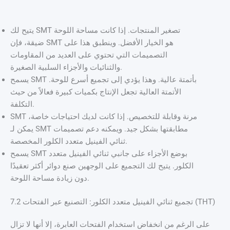
يتيح لك SMT تصغير المنتجات. إذا كانت مساحة اللوحة
ضيقة، فإن SMT هو الخيار الأفضل. وينطبق هذا على
التصميمات التي تحتوي على العديد من المقاومات
والثنائيات والأجزاء السلبية الصغيرة.
يسمح SMT بأتمتة عالية. وهذا يؤدي إلى تجميع أسرع للوحة.
الأتمتة العالية تجعل الإنتاج بكميات كبيرة فعالاً من حيث
التكلفة.
SMT مرنة وقابلة للتخصيص. إذا كانت لديك احتياجات خاصة،
يمكن لـ SMT مطابقتها بشكل جيد. ويمكنه دعم تصميمات
ثنائي الفينيل متعدد الكلور المخصصة.
يسمح SMT بوضع الأجزاء على جانبي ثنائي الفينيل متعدد
الكلور. يتيح لك التجميع على الوجهين صنع دوائر أكثر تعقيدًا
دون زيادة مساحة اللوحة.
7.2 تجميع ثنائي الفينيل متعدد الكلور: التصنيع عبر الفتحات (THT)
على الرغم من انخفاض استخدام الفتحات العابرة، إلا أنها لا تزال