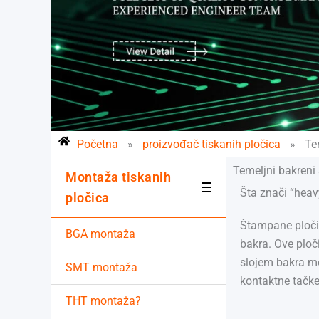
Početna
»
proizvođač tiskanih pločica
»
Te
Temeljni bakreni 
Montaža tiskanih
Šta znači “hea
pločica
Štampane pločic
BGA montaža
bakra. Ove ploč
slojem bakra mo
SMT montaža
kontaktne tačke
THT montaža?