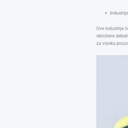
Industri
Ove industrije 
obložene debeli
za visoku pouzd