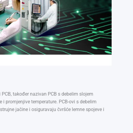
German (Austria)
Finnish
Vietnamese
i PCB, također nazivan PCB s debelim slojem
je i promjenjive temperature. PCB-ovi s debelim
trujne jačine i osiguravaju čvršće lemne spojeve i