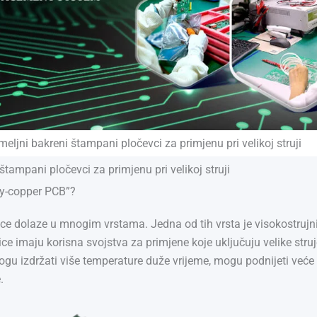
meljni bakreni štampani pločevci za primjenu pri velikoj struji
štampani pločevci za primjenu pri velikoj struji
vy-copper PCB”?
e dolaze u mnogim vrstama. Jedna od tih vrsta je visokostrujn
ice imaju korisna svojstva za primjene koje uključuju velike stru
gu izdržati više temperature duže vrijeme, mogu podnijeti veće s
.