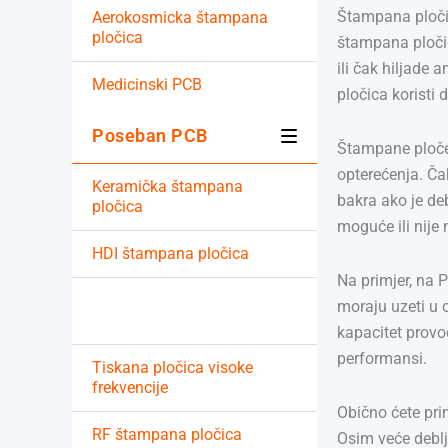
Štampana pločic
Aerokosmicka štampana
pločica
štampana pločic
ili čak hiljade
Medicinski PCB
pločica koristi 
Poseban PCB
Štampane ploče
opterećenja. Ča
Keramička štampana
bakra ako je de
pločica
moguće ili nije 
HDI štampana pločica
Na primjer, na 
Tegla bakrenog štampanog
moraju uzeti u 
pločica
kapacitet provo
performansi.
Tiskana pločica visoke
frekvencije
Obično ćete prim
RF štampana pločica
Osim veće deblj