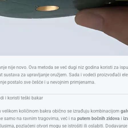
je nije novo. Ova metoda se već dugi niz godina koristi za isp
t sustava za upravljanje oružjem. Sada i vodeći proizvođači elek
nje postalo sve češće i u nevojnim primjenama.
i i koristi teški bakar
s velikom količinom bakra obično se izrađuju kombinacijom
gal
ne samo na ravnim tragovima, već i na
putem bočnih zidova
i
iz
usima, pozlaćeni otvori mogu se istrošiti ili oslabiti. Dodavanj