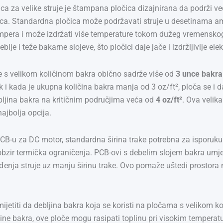
a za velike struje je štampana pločica dizajnirana da podrži ve
a. Standardna pločica može podržavati struje u desetinama ampe
 ampera i može izdržati više temperature tokom dužeg vremensko
deblje i teže bakarne slojeve, što pločici daje jače i izdržljivije 
 s velikom količinom bakra obično sadrže više od
3 unce bakra
k i kada je ukupna količina bakra manja od 3 oz/ft², ploča se i d
bljina bakra na kritičnim područjima veća od
4 oz/ft²
. Ova velika
najbolja opcija.
PCB-u za DC motor, standardna širina trake potrebna za isporuku p
obzir termička ograničenja. PCB-ovi s debelim slojem bakra umj
đenja struje uz manju širinu trake. Ovo pomaže uštedi prostora na
ijetiti da debljina bakra koja se koristi na pločama s velikom ko
ine bakra, ove ploče mogu rasipati toplinu pri visokim temperat