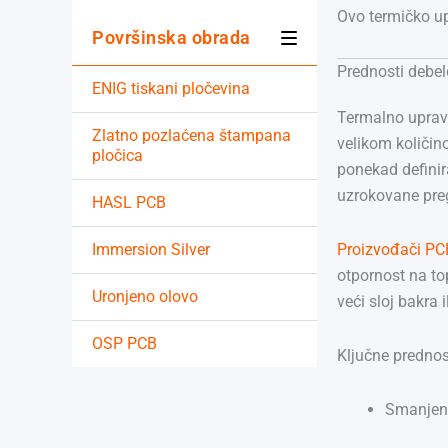
Ovo termičko up
Površinska obrada
Prednosti debel
ENIG tiskani pločevina
Termalno upravlj
Zlatno pozlaćena štampana
velikom količin
pločica
ponekad defini
uzrokovane pre
HASL PCB
Immersion Silver
Proizvođači PC
otpornost na top
Uronjeno olovo
veći sloj bakra 
OSP PCB
Ključne prednos
Smanjen 