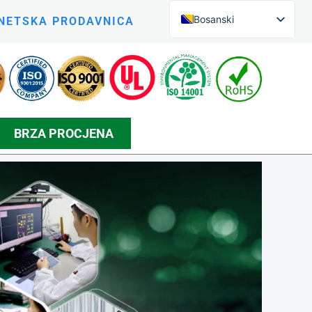
Bosanski
NETSKA PRODAVNICA
English (UK)
English (New Zealand)
Czech
Arabic
BRZA PROCJENA
Greek
Korean
Silesian
Danish
Spanish
Japanese
Persian
German (Formal)