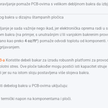
ravljanje pomaže PCB-ovima s velikom debljinom bakra da izbjeg
og bakra u dizajnu štampanih pločica
anje je sada važnije nego ikad, jer elektronička oprema radi u s
om bakra (na primjer, s unutrašnjim i/ili vanjskim bakrenim pr
rano kao preko
4 oz/ft²
) pomaže odvodi toplotu od komponenti. 
grijavanjem.
B-a
Koristite debeli bakar za izradu robusnih platformi za provo
lotni stres. Ove ploče također mogu postići isti kapacitet struje
ili jer su na istom sloju postavljena više slojeva bakra.
ti debelog bakra u PCB-ovima uključuju:
termički napon na komponentama i ploči.