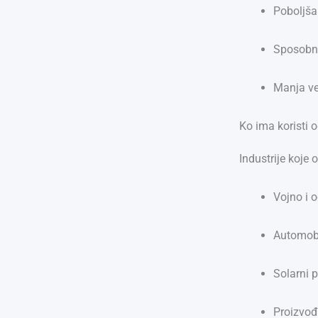
Poboljša
Sposobno
Manja ve
Ko ima koristi 
Industrije koje 
Vojno i 
Automobi
Solarni p
Proizvođ