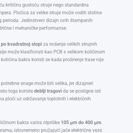
ću kritičnu gustoću struje nego standardna
ra. Pločica za velike struje može voditi stotine
g perioda. Jedinstveni dizajn ovih štampanih
električne i mehaničke performanse.
 po kvadratnoj stopi
za nošenje velikih strujnih
alje može klasificirati kao PCB s velikom količinom
 količina bakra koristi se kada proširenje trase nije
otrebne snage može biti velika, jer dizajneri
esto toga koriste
deblji tragovi
da se postigne isti
 ploči uz održavanje toplotnih i električnih
ličinom bakra varira otprilike
105 µm do 400 µm
.
urama, istovremeno pružajući jače električne veze.