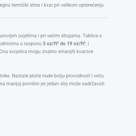
nu termički stres i kvar pri velikom opterećenju.
urovijim uvjetima i pri većim strujama. Tablice s
ovodnicima u rasponu
5 oz/ft² do 19 oz/ft²
, i
Ova svojstva mogu znatno smanjiti kvarove
dnike. Nastale ploče nude bolju provodnost i veću
 na manjoj površini jer jedan sloj može sadržavati