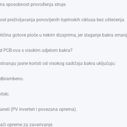
na sposobnost provođenja struje.
st preživljavanja ponovljenih toplinskih ciklusa bez oštećenja.
ličina gotove ploče u nekim dizajnima, jer slaganje bakra smanj
od PCB-ova s visokim udjelom bakra?
ostvaruju jasne koristi od visokog sadržaja bakra uključuju:
odbrambeno.
lski.
aneli (PV inverteri i povezana oprema).
ači opreme za zavarivanje.