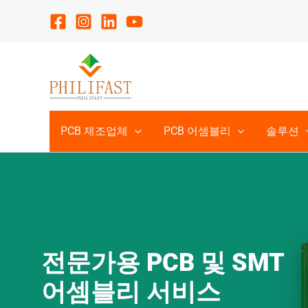
콘
텐
츠
로
건
너
뛰
PCB 제조업체
PCB 어셈블리
솔루션
기
전문가용 PCB 및 SMT
어셈블리 서비스