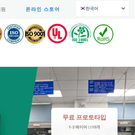
한국어
지원
온라인 스토어
English (UK)
English (New Zealand)
Czech
Arabic
Greek
Silesian
Danish
Bosnian
Spanish
Japanese
무료 프로토타입
Persian
1-2 레이어 | ≤10개
German (Formal)