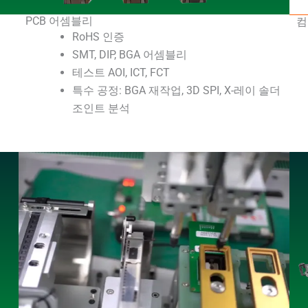
PCB 어셈블리
컴
RoHS 인증
SMT, DIP, BGA 어셈블리
테스트 AOI, ICT, FCT
특수 공정: BGA 재작업, 3D SPI, X-레이 솔더
조인트 분석