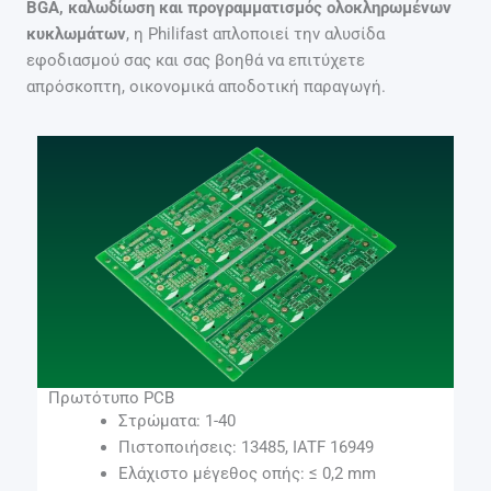
BGA, καλωδίωση και προγραμματισμός ολοκληρωμένων
κυκλωμάτων
, η Philifast απλοποιεί την αλυσίδα
εφοδιασμού σας και σας βοηθά να επιτύχετε
απρόσκοπτη, οικονομικά αποδοτική παραγωγή.
Πρωτότυπο PCB
Στρώματα: 1-40
Πιστοποιήσεις: 13485, IATF 16949
Ελάχιστο μέγεθος οπής: ≤ 0,2 mm