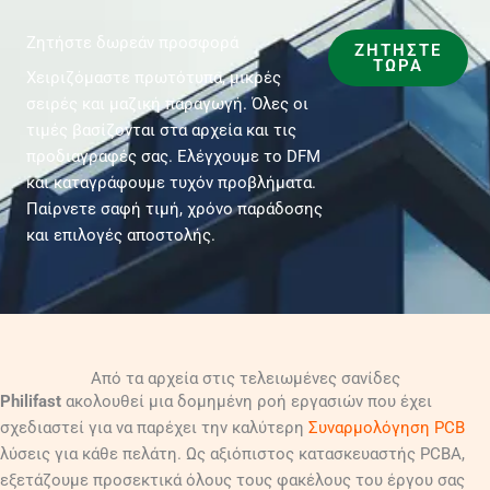
Ζητήστε δωρεάν προσφορά
ΖΗΤΉΣΤΕ
ΤΏΡΑ
Χειριζόμαστε πρωτότυπα, μικρές
σειρές και μαζική παραγωγή. Όλες οι
τιμές βασίζονται στα αρχεία και τις
προδιαγραφές σας. Ελέγχουμε το DFM
και καταγράφουμε τυχόν προβλήματα.
Παίρνετε σαφή τιμή, χρόνο παράδοσης
και επιλογές αποστολής.
Από τα αρχεία στις τελειωμένες σανίδες
Philifast
ακολουθεί μια δομημένη ροή εργασιών που έχει
σχεδιαστεί για να παρέχει την καλύτερη
Συναρμολόγηση PCB
λύσεις για κάθε πελάτη. Ως αξιόπιστος κατασκευαστής PCBA,
εξετάζουμε προσεκτικά όλους τους φακέλους του έργου σας