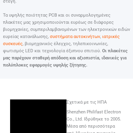
στέγη.
Τα υψηλής ποιότητας PCB και οι συναρμολογημένες
πλακέτες μας χρησιμοποιούνται ευρέως σε διάφορες
βιομηχανίες, συμπεριλαμβανομένων των ηλεκτρονικών ειδών
ευρείας κατανάλωσης,
συστήματα αυτοκινήτων
,
ιατρικές
συσκευές
, βιομηχανικός έλεγχος, τηλεπικοινωνίες,
φωτισμός LED και τεχνολογία έξυπνου σπιτιού.
Οι πλακέτες
μας παρέχουν σταθερή απόδοση και αξιοπιστία, ιδανικές για
πολύπλοκες εφαρμογές υψηλής ζήτησης.
Σχετικά με τις ΗΠΑ
Shenzhen Philifast Electron
Co., Ltd. Ιδρύθηκε το 2005.
Μέσα από περισσότερα