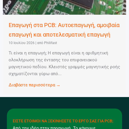
Επαγωγή στα PCB: Αυτοεπαγωγή, αμοιβαία
επαγωγή και αποτελεσματική επαγωγή
10 Ιουλίου 2026
|
από Philifast
Τι είναι η επαγωγή; Η επαγωγή είναι η αριθμητική
ολοκλήρωση της έντασης του επιφανειακού
μαγνητικού πεδίου. Κλειστές γραμμές μαγνητικής ροής
σχηματίζονται γύρω από...
Διαβάστε περισσότερα →
ΕΊΣΤΕ ΈΤΟΙΜΟΙ ΝΑ ΞΕΚΙΝΉΣΕΤΕ ΤΟ ΈΡΓΟ ΣΑΣ ΓΙΑ PCB;
Από την ιδέα στην παραγωγή. Το κάνουμε