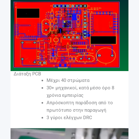
Διάταξη PCB
Μέχρι 40 στρώματα
30+ μηχανικοί, κατά μέσο όρο 8
χρόνια εμπειρίας
Απρόσκοπτη παράδοση από το
πρωτότυπο στην παραγωγή
3 γύροι ελέγχων DRC