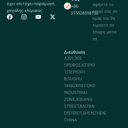
έχει επιτύχει παραγωγή
αφήστε το
+86-
μεγάλης κλίμακας.
email σας σε
075528598136
εμάς και θα
είμαστε σε
επαφή μέσα
σε
Διεύθυνση
A301,3ΟΣ
ΌΡΟΦΟΣ,ΚΤΊΡΙΟ
1,ΠΕΡΙΟΧΉ
B,GUSHU
TANGXISECOND
INDUSTRIAL
ZONE,XIXIANG
STREET,BAO'AN
DISTRICT,SHENZHEN,
CHINA