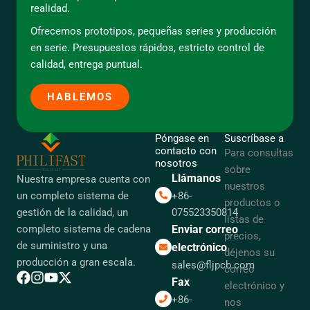
realidad.
Ofrecemos prototipos, pequeñas series y producción
en serie. Presupuestos rápidos, estricto control de
calidad, entrega puntual.
HABLEMOS
Póngase en
Suscríbase a
contacto con
Para consultas
nosotros
sobre
Llámanos
Nuestra empresa cuenta con
nuestros
+86-
un completo sistema de
productos o
075523350814
gestión de la calidad, un
listas de
Enviar correo
completo sistema de cadena
precios,
de suministro y una
electrónico
déjenos su
producción a gran escala.
sales@fljpcb.com
correo
Fax
electrónico y
+86-
nos