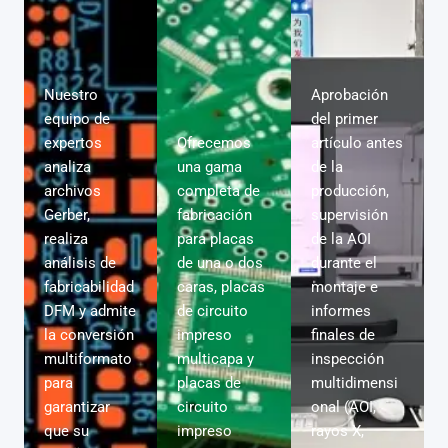
Nuestro
Aprobación
equipo de
del primer
expertos
Ofrecemos
artículo antes
analiza
una gama
de la
archivos
completa de
producción,
Gerber,
fabricación
supervisión
realiza
para placas
de la AOI
análisis de
de una o dos
durante el
fabricabilidad
caras, placas
montaje e
DFM y admite
de circuito
informes
la conversión
impreso
finales de
multiformato
multicapa y
inspección
para
placas de
multidimensi
garantizar
circuito
onal (AOI,
que su
impreso
rayos X,