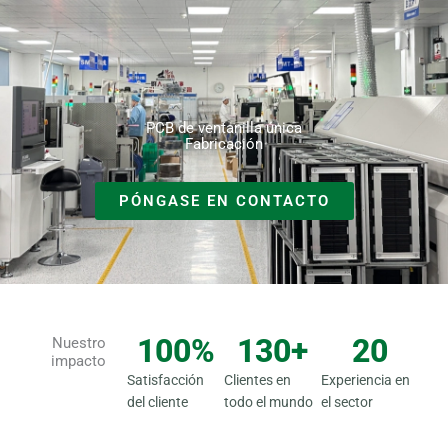
Ir
al
contenido
PCB de ventanilla única
Fabricación
PÓNGASE EN CONTACTO
100
%
130
+
20
Nuestro
impacto
Satisfacción
Clientes en
Experiencia en
del cliente
todo el mundo
el sector