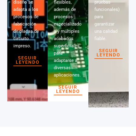
diseño se
flexibles,
pruebas
adapta a los
además de
funcionales)
procesos de
procesos
para
fabricación
especializado
garantizar
de placas de
s y múltiples
una calidad
circuito
acabados
fiable.
impreso.
superficiales
SEGUIR
para
LEYENDO
SEGUIR
adaptarse a
LEYENDO
diversas
aplicaciones.
SEGUIR
LEYENDO