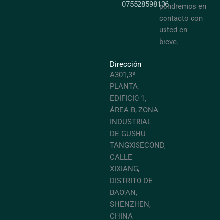
075528598136
pondremos en
contacto con
usted en
breve.
Dirección
A301,3ª
PLANTA,
EDIFICIO 1,
ÁREA B, ZONA
INDUSTRIAL
DE GUSHU
TANGXISECOND,
CALLE
XIXIANG,
DISTRITO DE
BAO'AN,
SHENZHEN,
CHINA