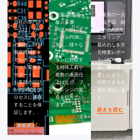
片面/両面基
生産前の一次
当社の専門チ
板、多層
製品承認、組
ームは、ガー
PCB、フレキ
立中のAOIモ
バーファイル
シブルPCBに
ニタリング、
の解析、DFM
加え、様々な
最終的な多次
製造性解析、
アプリケーシ
元検査レポー
マルチフォー
ョンに対応す
ト（AOI、X
マット変換を
る特殊工程や
線、機能検
サポートし、
複数の表面仕
査）により、
お客様の設計
上げなど、フ
信頼できる品
がPCB製造プ
ルレンジの製
質を保証しま
ロセスに適合
造を行ってい
す。.
することを保
ます。.
続きを読む
証します。.
続きを読む
続きを読む