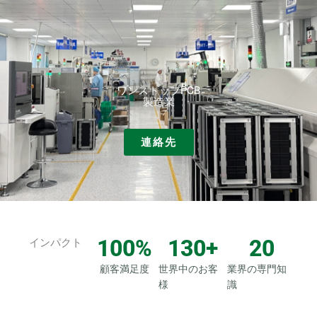
コ
ン
テ
ン
ツ
ワンストップPCB
へ
製造業
ス
キ
連絡先
ッ
プ
100
%
130
+
20
インパクト
顧客満足度
世界中のお客
業界の専門知
様
識