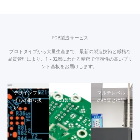
PCB製造サービス
プロトタイプから大量生産まで、最新の製造技術と厳格な
品質管理により、1～32層にわたる精密で信頼性の高いプリ
ント基板をお届けします。.
デザインファ
フルレンジ
マルチレベル
イルの取り扱
PCB製造
の検査と検証
い