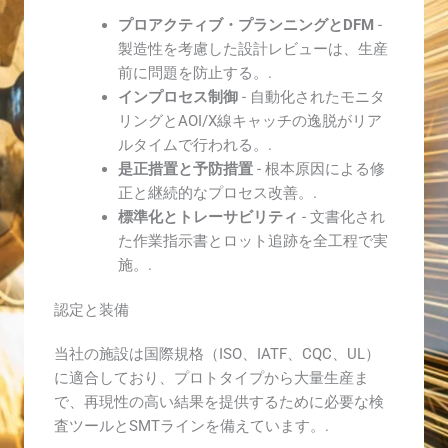
プロアクティブ・プランニングとDFM
-
製造性を考慮した設計レビューは、生産
前に問題を防止する。.
インプロセス制御
- 自動化されたモニタ
リングとAOI/X線キャッチの逸脱がリア
ルタイムで行われる。.
是正措置と予防措置
- 根本原因による修
正と継続的なプロセス改善。.
標準化とトレーサビリティ
- 文書化され
た作業指示書とロット追跡を全工程で実
施。.
認定と装備
当社の施設は国際規格（ISO、IATF、CQC、UL）
に適合しており、プロトタイプから大量生産ま
で、再現性の高い結果を提供するために必要な検
査ツールとSMTラインを備えています。.