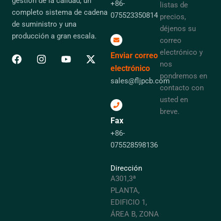
gestión de la calidad, un
+86-
listas de
completo sistema de cadena
075523350814
precios,
de suministro y una
déjenos su
producción a gran escala.
correo
electrónico y
Enviar correo
nos
electrónico
pondremos en
sales@fljpcb.com
contacto con
usted en
breve.
Fax
+86-
075528598136
Dirección
A301,3ª
PLANTA,
EDIFICIO 1,
ÁREA B, ZONA