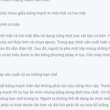
khác nhau giữa bảng mạch in một mặt và hai mặt
trình cơ bản
ột mặt và hai mặt đều sử dụng cùng một loại vật liệu cơ bản. 
của sợi thủy tinh và nhựa epoxy. Trong quy trình sản xuất hiện
o độ dẫn điện tốt. Sau đó, người ta phủ một lớp màng chống h
và ký hiệu được in lên bằng phương pháp in lụa. Các máy móc in
p sản xuất cũ và những hạn chế
xuất bảng mạch hiện đại không phải lúc nào cũng như vậy. Trướ
ng mạch rồi tự tay ăn mòn chúng bằng dung dịch hóa chất. Có 
hững hạn chế tương tự. Người ta không thể dễ dàng ăn mòn nhi
ế phải có kích thước lớn hơn và đòi hỏi phải tối ưu hóa kỹ lưỡng.