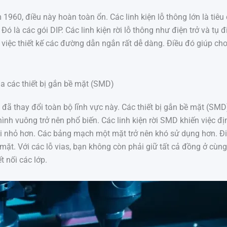
960, điều này hoàn toàn ổn. Các linh kiện lỗ thông lớn là tiêu
Đó là các gói DIP. Các linh kiện rời lỗ thông như điện trở và tụ 
n việc thiết kế các đường dẫn ngắn rất dễ dàng. Điều đó giúp ch
ủa các thiết bị gắn bề mặt (SMD)
đã thay đổi toàn bộ lĩnh vực này. Các thiết bị gắn bề mặt (SMD
ình vuông trở nên phổ biến. Các linh kiện rời SMD khiến việc đị
 nhỏ hơn. Các bảng mạch một mặt trở nên khó sử dụng hơn. Điều
ặt. Với các lỗ vias, bạn không còn phải giữ tất cả đồng ở cùn
t nối các lớp.