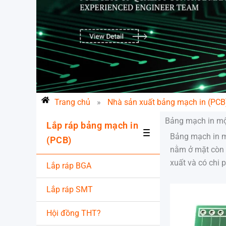
Trang chủ
»
Nhà sản xuất bảng mạch in (PCB
Bảng mạch in một
Lắp ráp bảng mạch in
Bảng mạch in mộ
(PCB)
nằm ở mặt còn 
xuất và có chi 
Lắp ráp BGA
Lắp ráp SMT
Hội đồng THT?