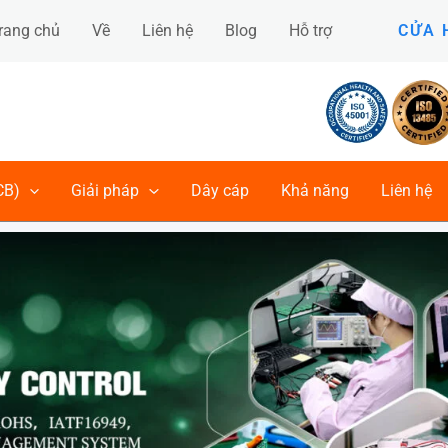
rang chủ
Về
Liên hệ
Blog
Hỗ trợ
CỬA 
CB)
Giải pháp
Dây cáp
Khả năng
Liên hệ