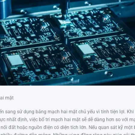
ai mặt
n sang sử dụng bảng mạch hai mặt chủ yếu vì tính tiện lợi. Khi 
vực nhất định, việc bố trí mạch hai mặt sẽ dễ dàng hơn so với
 nối đất hoặc nguồn điện có diện tích lớn. Nếu quan sát kỹ mộ