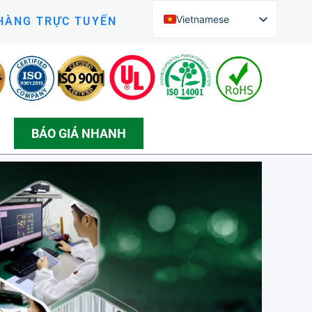
Vietnamese
HÀNG TRỰC TUYẾN
English (UK)
English (New Zealand)
Czech
Arabic
BÁO GIÁ NHANH
Greek
Korean
Silesian
Danish
Bosnian
Spanish
Japanese
Persian