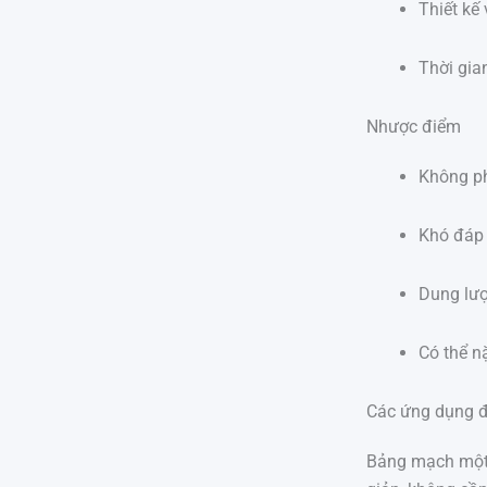
Thiết kế
Thời gia
Nhược điểm
Không ph
Khó đáp 
Dung lượ
Có thể n
Các ứng dụng đ
Bảng mạch một 