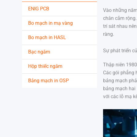
ENIG PCB
Vào những năm 1
chân cắm rộng. 
Bo mạch in mạ vàng
trí sát nhau nê
ràng.
Bo mạch in HASL
Sự phát triển c
Bạc ngâm
Thập niên 1980 
Hộp thiếc ngâm
Các gói phẳng h
Bảng mạch in OSP
bảng mạch phải
bảng mạch hai m
với các lỗ mạ kế