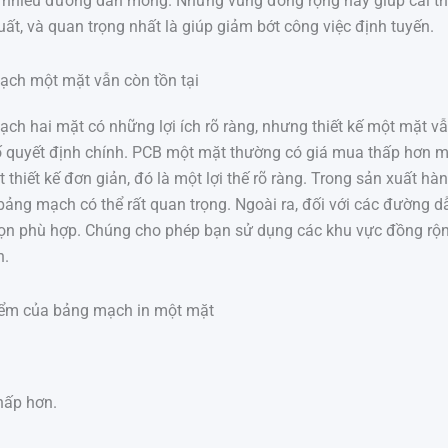
ì nhiều đường dẫn mỏng. Những vùng đồng rộng này giúp cải thi
ất, và quan trọng nhất là giúp giảm bớt công việc định tuyến.
ạch một mặt vẫn còn tồn tại
ch hai mặt có những lợi ích rõ ràng, nhưng thiết kế một mặt v
tố quyết định chính. PCB một mặt thường có giá mua thấp hơn mộ
t thiết kế đơn giản, đó là một lợi thế rõ ràng. Trong sản xuất h
bảng mạch có thể rất quan trọng. Ngoài ra, đối với các đường 
chọn phù hợp. Chúng cho phép bạn sử dụng các khu vực đồng rộ
h.
iểm của bảng mạch in một mặt
thấp hơn.