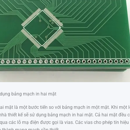
 dụng bảng mạch in hai mặt
ai mặt là một bước tiến so với bảng mạch in một mặt. Khi một
hà thiết kế sẽ sử dụng bảng mạch in hai mặt. Cả hai mặt đều c
qua các lỗ mạ điện được gọi là vias. Các vias cho phép tín hiệu
o thành mạng mạch cần thiết.