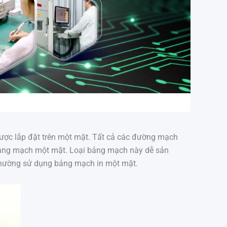
German (Formal)
German (Austria)
Finnish
được lắp đặt trên một mặt. Tất cả các đường mạch
 bảng mạch một mặt. Loại bảng mạch này dễ sản
n thường sử dụng bảng mạch in một mặt.