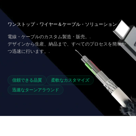
コ
ン
テ
ワンストップ・ワイヤー＆ケーブル・ソリューション
ン
ツ
電線・ケーブルのカスタム製造・販売。.
へ
デザインから生産、納品まで、すべてのプロセスを簡単か
ス
つ迅速に行います。.
キ
ッ
プ
信頼できる品質
柔軟なカスタマイズ
迅速なターンアラウンド