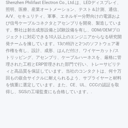
Shenzhen Philifast Electron Co., Ltd.は、LEDディスプレイ、
照明、医療、産業オートメーション、テスト＆計測、通信、
A/V、セキュリティ、軍事、エネルギー分野向けの電源およ
び信号ケーブルコネクタとアセンブリを開発、製造していま
す。弊社は射出成形設備と試験設備を有し、ODM/OEMプロ
ジェクトに対応できる10人以上のエンジニアからなる研究開
発チームを擁しています。13の特許と2つのソフトウェア著
作権を有し、設計、成形、はんだ付け、ワイヤーカット/ス
トリッピング、アセンブリ、ケーブルハーネスを、厳格に管
理された工程とERP管理された部門で行い、トレーサビリテ
ィと高品質を保証しています。当社のコンタクトは、何十万
回もの嵌合サイクルに耐えられるよう、サプライヤーと材料
を慎重に選定しています。また、CE、UL、CCCの認証を取
得し、SGSの工場監査にも合格しています。.