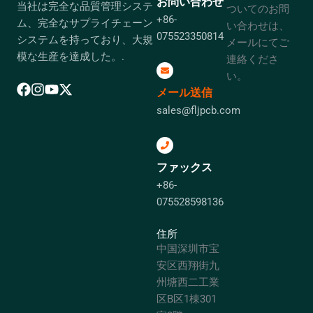
お問い合わせ
当社は完全な品質管理システ
ついてのお問
+86-
ム、完全なサプライチェーン
い合わせは、
075523350814
システムを持っており、大規
メールにてご
模な生産を達成した。.
連絡くださ
い。
メール送信
sales@fljpcb.com
ファックス
+86-
075528598136
住所
中国深圳市宝
安区西翔街九
州塘西二工業
区B区1棟301