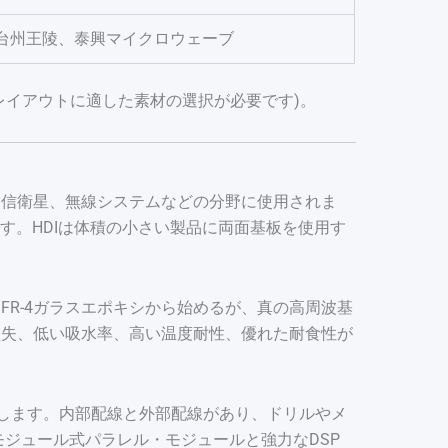
台州王陵、泰興マイクロウェーブ
レイアウトに適した素材の選択が必要です)。
通信衛星、無線システムなどの分野に使用されま
機器向けです。HDIは体積の小さい製品に両面基板を使用す
R-4ガラスエポキシから始めるが、真の高周波基
損失、低い吸水率、高い温度耐性、優れた耐食性が
用します。内部配線と外部配線があり、ドリルやメ
モジュール式パラレル・モジュールと強力なDSP