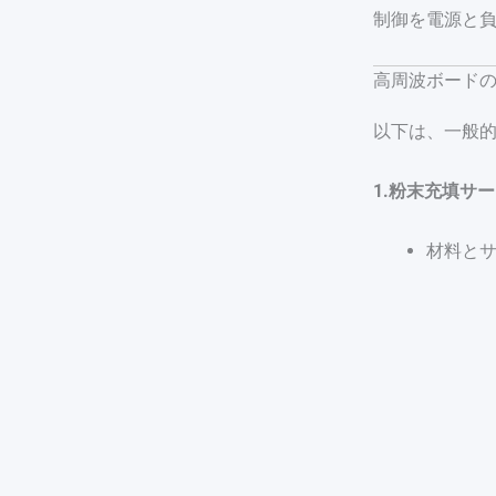
制御を電源と負
高周波ボード
以下は、一般
1.粉末充填サ
材料とサプラ