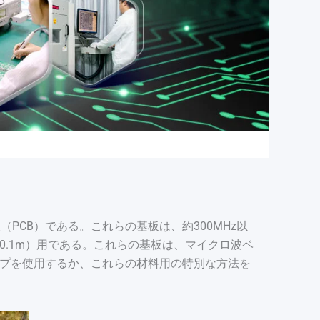
German (Austria)
Finnish
Vietnamese
PCB）である。これらの基板は、約300MHz以
0.1m）用である。これらの基板は、マイクロ波ベ
ップを使用するか、これらの材料用の特別な方法を