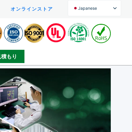
Japanese
オンラインストア
English (UK)
English (New Zealand)
Czech
Arabic
見積もり
Greek
Korean
Silesian
Danish
Bosnian
Spanish
Persian
German (Formal)