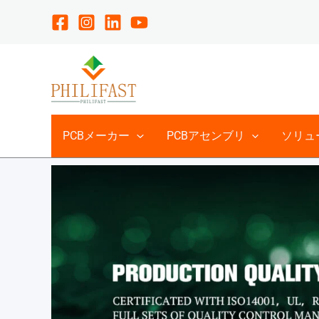
コ
ン
テ
ン
ツ
へ
ス
PCBメーカー
PCBアセンブリ
ソリュ
キ
ッ
プ