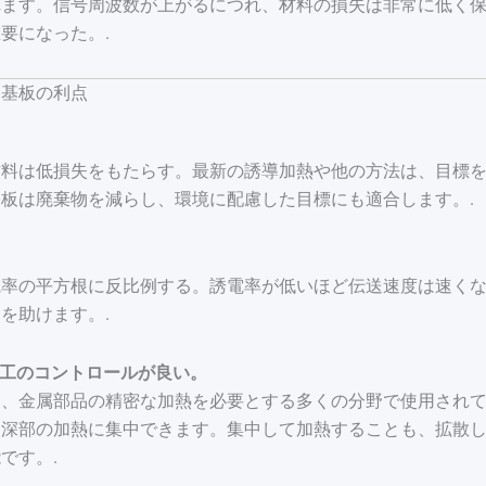
ます。信号周波数が上がるにつれ、材料の損失は非常に低く保
要になった。.
ト基板の利点
材料は低損失をもたらす。最新の誘導加熱や他の方法は、目標
板は廃棄物を減らし、環境に配慮した目標にも適合します。.
電率の平方根に反比例する。誘電率が低いほど伝送速度は速く
を助けます。.
加工のコントロールが良い。
は、金属部品の精密な加熱を必要とする多くの分野で使用され
は深部の加熱に集中できます。集中して加熱することも、拡散
です。.