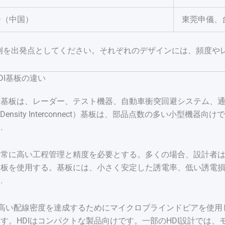
ー（中国）
東莞申儀、
例を出発点としてください。それぞれのデザインには、頻度や
DI基板の違い
ト基板は、レーダー、テスト機器、自動車衝突回避システム、
gh Density Interconnect）基板は、部品点数の多い小型
.
常に高い工程管理と精度を必要とする。多くの場合、設計者はF
層板を使用する。基板には、小さく安定した誘電率、低い誘電
.
、高い配線密度を達成するためにマイクロブラインドビアを使
す。HDIはコンパクトな製品向けです。一部のHDI設計では、