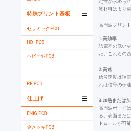
定性が求められ
波材料はより重
特殊プリント基板
高周波プリン
セラミックPCB
1.高効率
HDI PCB
誘電率の低い
た、これらの基
ヘビー銅PCB
2.高速
高周波プリント基板
信号速度は誘
RF PCB
れは信号の伝達
仕上げ
3.加熱または
高周波ボード
ENIG PCB
る。表面また
トロールが可能
金メッキPCB