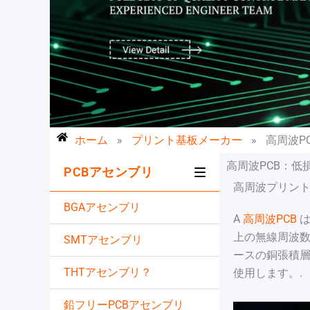
ホーム
»
プリント基板メーカー
»
高周波P
高周波PCB：低
PCBアセンブリ
高周波プリン
BGAアセンブリ
A
高周波PCB
は
上の無線周波数
SMTアセンブリ
ースの銅張積層
THTアセンブリ？
使用します。.
鉛フリーPCBアセンブリ