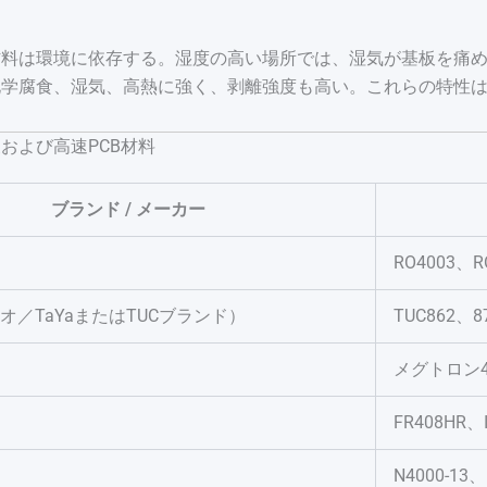
材料は環境に依存する。湿度の高い場所では、湿気が基板を痛
学腐食、湿気、高熱に強く、剥離強度も高い。これらの特性は
および高速PCB材料
ブランド / メーカー
RO4003、R
オ／TaYaまたはTUCブランド）
TUC862、8
ク
メグトロン
FR408HR、I
N4000-13、