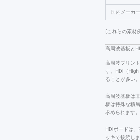
国内メーカ
(これらの素材
高周波基板とH
高周波プリン
す。HDI（Hi
ることが多い。
高周波基板は非
板は特殊な積
求められます。
HDIボードは
ッキで接続しま