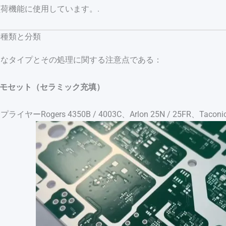
荷機能に使用しています。.
の種類と分類
的なタイプとその処理に関する注意点である：
ーモセット（セラミック充填）
イヤーRogers 4350B / 4003C、Arlon 25N / 25FR、Taco