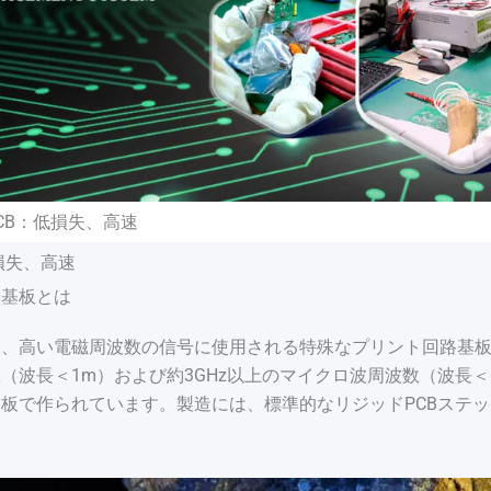
CB：低損失、高速
損失、高速
ト基板とは
、高い電磁周波数の信号に使用される特殊なプリント回路基板（
（波長＜1m）および約3GHz以上のマイクロ波周波数（波長＜
板で作られています。製造には、標準的なリジッドPCBステ