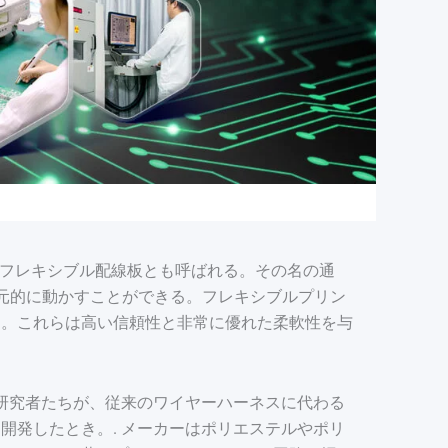
German (Austria)
Finnish
Vietnamese
、フレキシブル配線板とも呼ばれる。その名の通
元的に動かすことができる。フレキシブルプリン
る。これらは高い信頼性と非常に優れた柔軟性を与
の研究者たちが、従来のワイヤーハーネスに代わる
を開発したとき。
.
メーカーはポリエステルやポリ