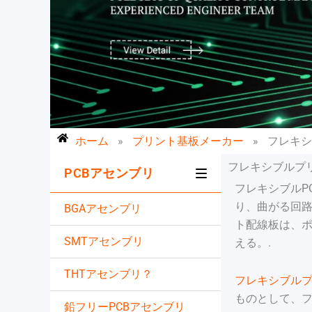
ホーム
»
プリント基板メーカー
»
フレキシ
フレキシブルプ
PCBアセンブリ
フレキシブルP
り、曲がる回
BGAアセンブリ
ト配線板は、
SMTアセンブリ
える。.
THTアセンブリ？
フレキシブルプ
ものとして、
鉛フリーPCBアセンブリ