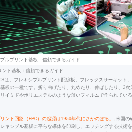
ブルプリント基板：信頼できるガイド
リント基板：信頼できるガイド
CBは、フレキシブルプリント配線板、フレックスサーキット
路基板の一種です。折り曲げたり、丸めたり、伸ばしたり、3次
ポリイミドやポリエステルのような薄いフィルムで作られてい
リント回路（FPC）の起源は1950年代にさかのぼる。
, 米国
フレキシブル基板に平らな導体を印刷し、エッチングする技術