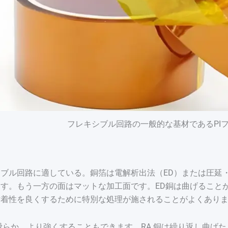
フレキシブル回路の一般的な基材であるPI
ブル回路に適している。銅箔は電解析出法（ED）または圧延・
す。もう一方の面はマットな加工面です。ED銅は曲げること
着性を良くするために特別な処理が施されることがよくありま
滑らか。より強くすることもできます。RA 銅は繰り返し曲げ