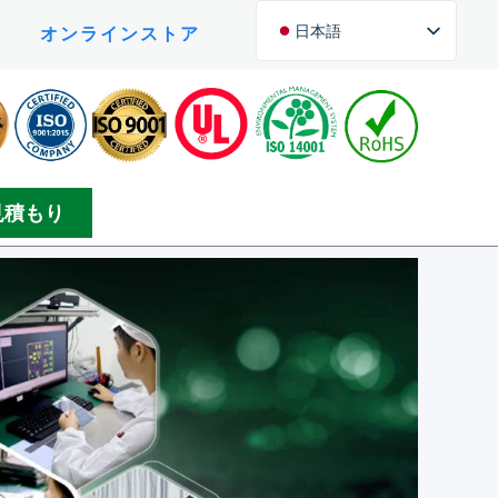
日本語
オンラインストア
English (UK)
English (New Zealand)
Czech
Arabic
見積もり
Greek
Korean
Silesian
Danish
Bosnian
Spanish
Persian
German (Formal)