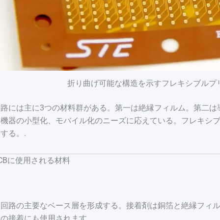
折り曲げ可能な構造を示すフレキシブルプリ
回路には主に3つの材料群がある。第一は絶縁フィルム。第二は
子機器の小型化、モバイル化のニーズに応えている。フレキシ
する。.
CBに使用される材料
は回路の主要なベース層を形成する。接着剤は銅箔と絶縁フィ
の接着にも使用されます。.