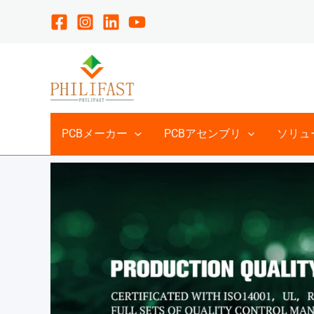
コ
ン
テ
ン
ツ
へ
ス
PCBメーカー
PCBアセンブリ
ソリュ
キ
ッ
プ