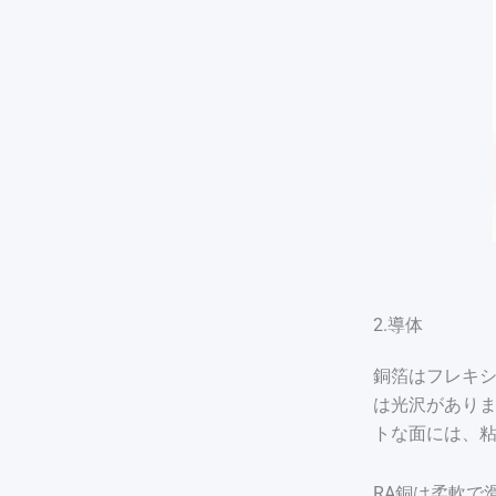
2.導体
銅箔はフレキシ
は光沢がありま
トな面には、粘
RA銅は柔軟で