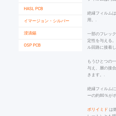
HASL PCB
絶縁フィルム
用。.
イマージョン・シルバー
浸漬錫
一部のフレッ
定性を与える
OSP PCB
ル回路に接着し
もうひとつの
与え、層の接
きます。.
絶縁フィルム
ーの約80％が
ポリイミド
は