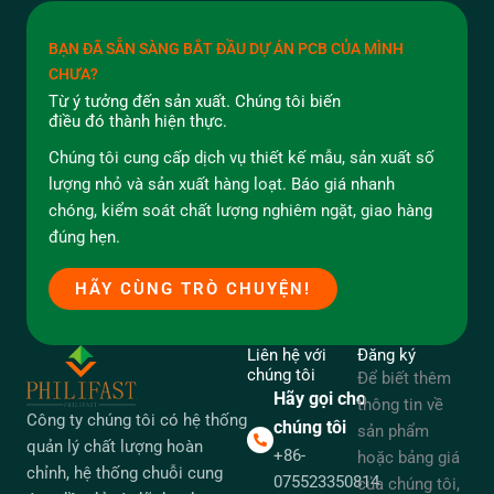
BẠN ĐÃ SẴN SÀNG BẮT ĐẦU DỰ ÁN PCB CỦA MÌNH
CHƯA?
Từ ý tưởng đến sản xuất. Chúng tôi biến
điều đó thành hiện thực.
Chúng tôi cung cấp dịch vụ thiết kế mẫu, sản xuất số
lượng nhỏ và sản xuất hàng loạt. Báo giá nhanh
chóng, kiểm soát chất lượng nghiêm ngặt, giao hàng
đúng hẹn.
HÃY CÙNG TRÒ CHUYỆN!
Liên hệ với
Đăng ký
chúng tôi
Để biết thêm
Hãy gọi cho
thông tin về
Công ty chúng tôi có hệ thống
chúng tôi
sản phẩm
quản lý chất lượng hoàn
+86-
hoặc bảng giá
chỉnh, hệ thống chuỗi cung
075523350814
của chúng tôi,