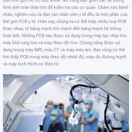
đeo nhỏ gọn hỗ trợ sức khỏe. Nó cũng bao gồm các hệ thống
hình ảnh toàn thân lớn để kiểm tra các cơ quan. Chăm sóc bệnh
nhân, nghiên cứu và đào tạo nhân viên y tế đều là một phần của
thế giới PCB y tế. Hiện nay, chúng ta có thể thấy nhiều loại PCB
khác nhau, từ bảng mạch tim mạch đến bảng mạch hệ thống
hình ảnh. Những PCB này được sử dụng trong máy tạo nhịp tim,
máy khử rung tim và máy theo dõi tim. Chúng cũng được sử
dụng trong máy MRI, máy CT và máy siêu âm. Bạn cũng có thể
tìm thấy PCB trong máy theo dõi nhiệt độ, máy đo đường huyết
và máy kích thích cơ điện tử.