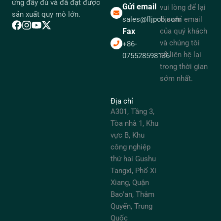
ứng đầy đủ và đã đạt được
Gửi email
vui lòng để lại
sản xuất quy mô lớn.
sales@fljpcb.com
địa chỉ email
Fax
của quý khách
và chúng tôi
+86-
sẽ liên hệ lại
075528598136
trong thời gian
sớm nhất.
Địa chỉ
A301, Tầng 3,
Tòa nhà 1, Khu
vực B, Khu
công nghiệp
thứ hai Gushu
Tangxi, Phố Xi
Xiang, Quận
Bao'an, Thâm
Quyến, Trung
Quốc